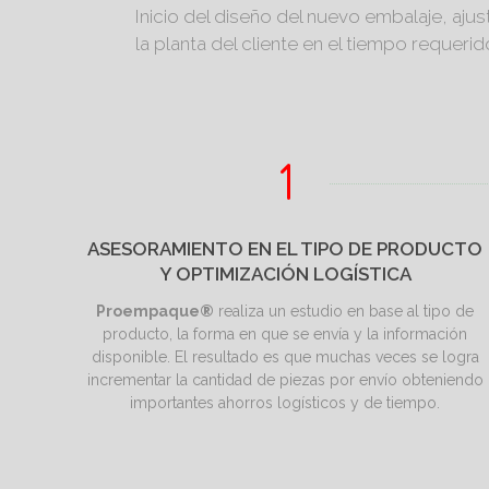
Inicio del diseño del nuevo embalaje, aju
la planta del cliente en el tiempo requerid
ASESORAMIENTO EN EL TIPO DE PRODUCTO
Y OPTIMIZACIÓN LOGÍSTICA
Proempaque®
realiza un estudio en base al tipo de
producto, la forma en que se envía y la información
disponible. El resultado es que muchas veces se logra
incrementar la cantidad de piezas por envío obteniendo
importantes ahorros logísticos y de tiempo.