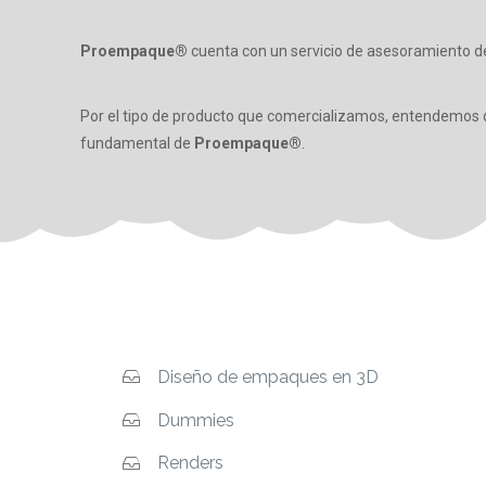
Proempaque®
cuenta con un servicio de asesoramiento des
Por el tipo de producto que comercializamos, entendemos
fundamental de
Proempaque®
.
Diseño de empaques en 3D
Dummies
Renders